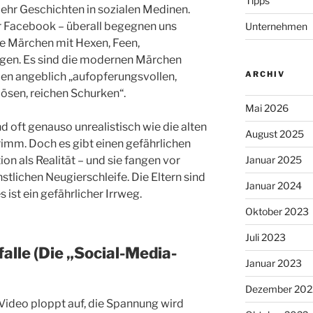
Tipps
mehr Geschichten in sozialen Medinen.
r Facebook – überall begegnen uns
Unternehmen
ne Märchen mit Hexen, Feen,
igen. Es sind die modernen Märchen
ARCHIV
den angeblich „aufopferungsvollen,
bösen, reichen Schurken“.
Mai 2026
d oft genauso unrealistisch wie die alten
August 2025
mm. Doch es gibt einen gefährlichen
Januar 2025
ion als Realität – und sie fangen vor
nstlichen Neugierschleife. Die Eltern sind
Januar 2024
s ist ein gefährlicher Irrweg.
Oktober 2023
Juli 2023
falle (Die „Social-Media-
Januar 2023
Dezember 202
 Video ploppt auf, die Spannung wird