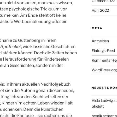
Oktober 2022
ann nicht vorspulen, man
muss
wissen,
tzen psychologische Tricks, um vor
April 2022
zu melken. Am Ende steht oft keine
 nächste Werbeeinblendung oder ein
META
ephanie zu Guttenberg in ihrem
Anmelden
-Apotheke“
, wie klassische Geschichten
Eintrags-Feed
nd stärken können. Doch die Zeiten haben
te Herausforderung für Kinderseelen
Kommentar-Fe
el an Geschichten, sondern in der
WordPress.org
eis: In ihrem aktuellen Nachfolgebuch
NEUESTE KO
t sich die Autorin genau dieser neuen,
ndringlich vor den Suchtschleifen der
Viola Ludwig
z
, Kindern im echten Leben wieder Halt
Skelett
 schenken. Denn die künstlichen
icht die Fantasie – sie rauben uns die
henrik schrat
z