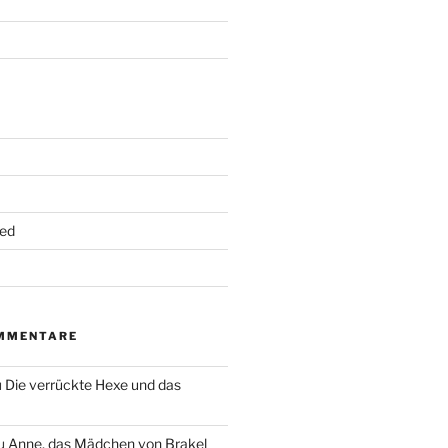
ed
MMENTARE
u
Die verrückte Hexe und das
u
Anne, das Mädchen von Brakel