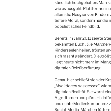
künstlich hochgehalten. Man k
wie es ausgeht. Plattformen nu
allem die Neugier von Kindern 
tiefere Moral, sondern nur die
populistisches Feindbild.
Bereits im Jahr 2011 zeigte St
bekannten Buch
„Die Märchen
Kinderseelen heilen, trösten u
sich rasant geändert. Die größ
liegt heute nicht mehr im Mang
digitalen Reizüberflutung.
Genau hier schließt sich der Kr
„Wir können das besser!“
widme
digitalen Realität. Sie warnt ei
Algorithmen und plädiert dafür
und echte Medienkompetenz zu
Social-Media-Märchen füttern n