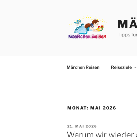
Zum
Inhalt
springen
MÄ
Tipps fü
Märchen Reisen
Reiseziele
MONAT:
MAI 2026
VERÖFFENTLICHT
21. MAI 2026
AM
Warum wir wieder 