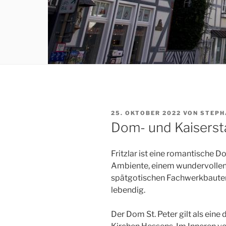
VERÖFFENTLICHT
25. OKTOBER 2022
VON
STEPH
AM
Dom- und Kaisersta
Fritzlar ist eine romantische 
Ambiente, einem wundervollen 
spätgotischen Fachwerkbauten.
lebendig.
Der Dom St. Peter gilt als ein