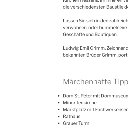
Kirchen Hessens. Im Inneren ve
die verschiedensten Baustile d
Lassen Sie sich in den zahlreic
verwöhnen, oder bummeln Sie 
Geschäfte und Boutiquen.
Ludwig Emil Grimm, Zeichner d
bekannten Brüder Grimm, porträt
Märchenhafte Tip
Dom St. Peter mit Dommuseu
Minoritenkirche
Marktplatz mit Fachwerkense
Rathaus
Grauer Turm