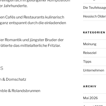
reinigen sich in gelungener Komposition
er Jahrhunderte.
Die Teufelssage
Hessisch Olde
hen Cafés und Restaurants kulinarisch
ganz entspannt durch die einladenden
KATEGORIEN
er Romantik und jüngster Bruder der
Meinung
ierte das mittelalterliche Fritzlar.
Reiseziel
Tipps
ps
Unternehmen
m & Domschatz
ARCHIV
mble & Rolandsbrunnen
Mai 2026