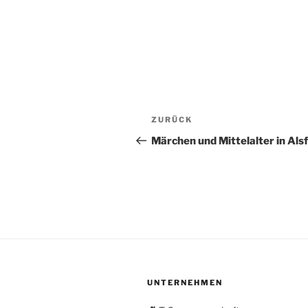
Beitragsnavigation
Vorheriger
ZURÜCK
Beitrag
Märchen und Mittelalter in Alsf
UNTERNEHMEN